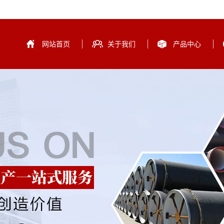
网站首页
关于我们
产品中心