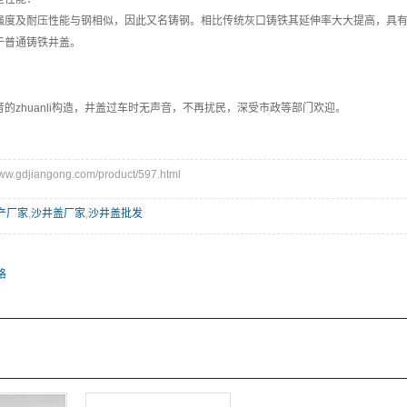
强度及耐压性能与钢相似，因此又名铸钢。相比传统灰口铸铁其延伸率大大提高，具
于普通铸铁井盖。
的zhuanli构造，井盖过车时无声音，不再扰民，深受市政等部门欢迎。
.gdjiangong.com/product/597.html
产厂家
,
沙井盖厂家
,
沙井盖批发
格