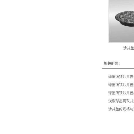
沙井盖
相关新闻：
球墨铸铁沙井盖
球墨铸铁沙井盖
球墨铸铁沙井盖
浅谈球墨铸铁井
沙井盖的规格与