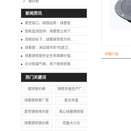
镀锌管
新闻资讯
柔性接口，刚强品质：球墨管...
智能监测加持：球墨管让地下...
双碳目标下，球墨铸铁管为何...
球墨管：海边城市的“抗腐卫...
详细介绍
球墨铸铁管的全生命周期价值...
应对极端气候，地下管网亟需...
热门关键词
镀锌管价格
铸铁井盖生产厂...
球墨铸铁管厂家
复合井盖
柔性铸铁排水管
离心球墨铸铁管
球墨铸铁管价格
双盘大小头