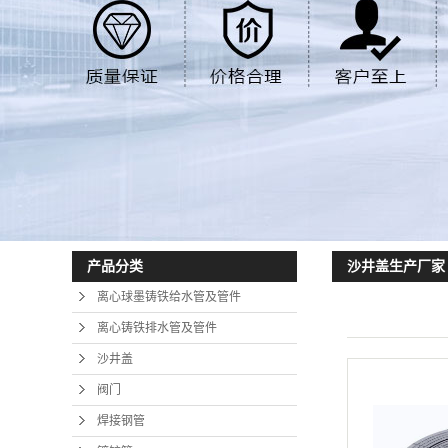
沙井盖生产厂家
产品分类
离心球墨铸铁给水管及管件
离心铸铁排水管及管件
沙井盖
阀门
焊接钢管