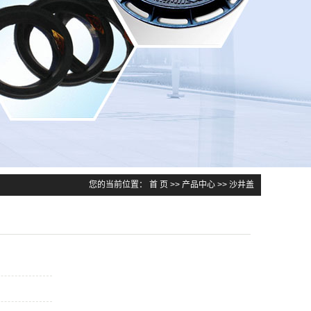
您的当前位置：
首 页
>>
产品中心
>>
沙井盖