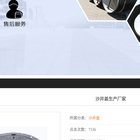
沙井盖生产厂家
所属分类：
沙井盖
点击次数：
7336