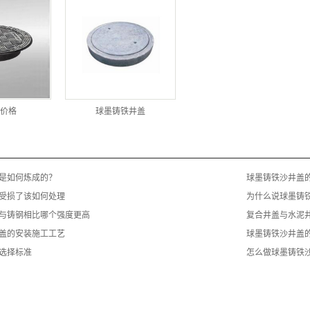
价格
球墨铸铁井盖
是如何炼成的？
球墨铸铁沙井盖
受损了该如何处理
为什么说球墨铸
与铸钢相比哪个强度更高
复合井盖与水泥
盖的安装施工工艺
球墨铸铁沙井盖的
选择标准
怎么做球墨铸铁